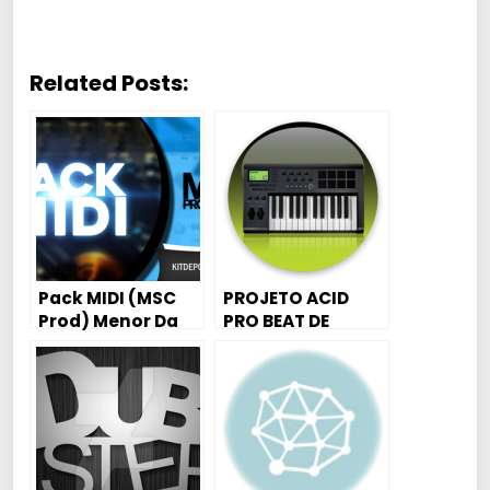
Related Posts:
Pack MIDI (MSC
PROJETO ACID
Prod) Menor Da
PRO BEAT DE
VG, Don Juan,
FORRO
Juninho JR, Davi e
MC Livinho??