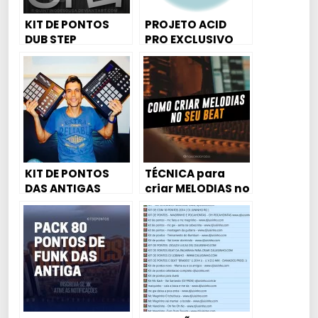
KIT DE PONTOS
PROJETO ACID
DUB STEP
PRO EXCLUSIVO
PRODUÇÃO DO
SITE MC CAROL
PÉCORA,MC NOVIN
, MC DL – VEM
SENTANDO
KIT DE PONTOS
TÉCNICA para
DAS ANTIGAS
criar MELODIAS no
seu BEAT