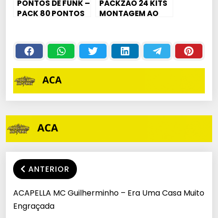
PONTOS DE FUNK –
PACKZÃO 24 KITS
PACK 80 PONTOS
MONTAGEM AO
DAS ANTIGA
VIVO DAS ANTIGA
PRODUÇÃO/MONT
[BEATS,
AGENS
ACAPELLAS ,
PONTOS]
ANTERIOR
ACAPELLA MC Guilherminho – Era Uma Casa Muito
Engraçada