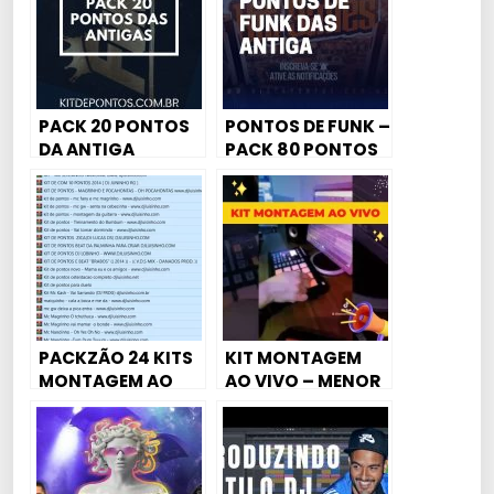
PACK 20 PONTOS
PONTOS DE FUNK –
DA ANTIGA
PACK 80 PONTOS
DAS ANTIGA
PRODUÇÃO/MONT
AGENS
PACKZÃO 24 KITS
KIT MONTAGEM
MONTAGEM AO
AO VIVO – MENOR
VIVO DAS ANTIGA
MAGRINHO
[BEATS,
ACAPELLAS ,
PONTOS]