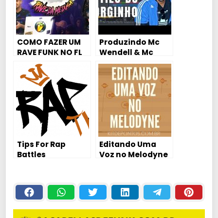
COMO FAZER UM
Produzindo Mc
RAVE FUNK NO FL
Wendell & Mc
STUDIO,
Renanzinho –
SAMPLEANDO
Nem Tenta 2 (Dj
MÚSICA
Thoka ao Vivo) –
ELETRÔNICA
Produção ao Vivo
no ABLETON LIVE
Tips For Rap
Editando Uma
Battles
Voz no Melodyne
Passo a Passo 🎵