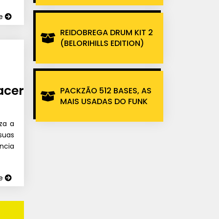
ue
REIDOBREGA DRUM KIT 2
(BELORIHILLS EDITION)
acer
PACKZÃO 512 BASES, AS
MAIS USADAS DO FUNK
za a
suas
ncia
ue