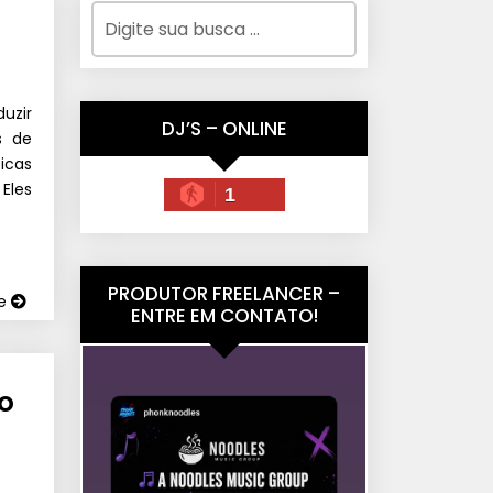
duzir
DJ’S – ONLINE
s de
icas
Eles
1
PRODUTOR FREELANCER –
ue
ENTRE EM CONTATO!
o