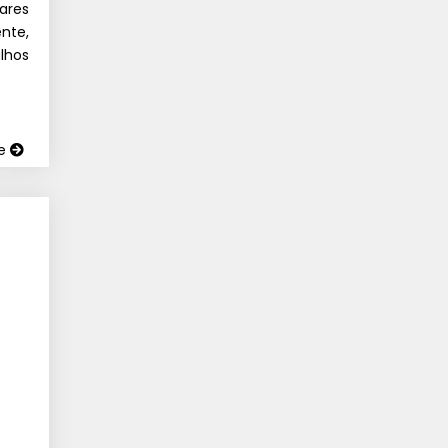
ares
nte,
lhos
ue