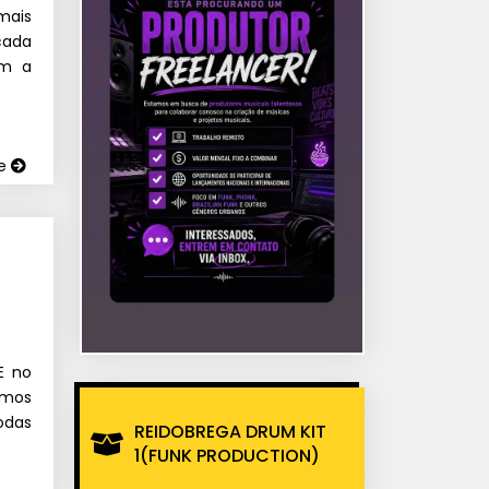
mais
cada
em a
ue
E no
amos
odas
REIDOBREGA DRUM KIT
1(FUNK PRODUCTION)