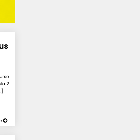
us
urso
la 2
…]
ue