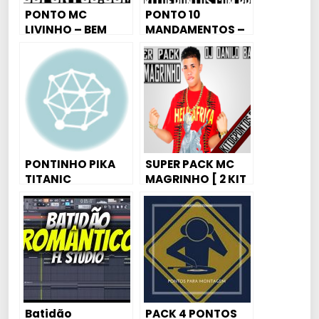
PONTO MC
PONTO 10
LIVINHO – BEM
MANDAMENTOS –
QUERER – [DJ REY]
MC Menor do
Chapa part. MC
Pedrinho [DJBIEL]
PONTINHO PIKA
SUPER PACK MC
TITANIC
MAGRINHO [ 2 KIT
COMPLETO + 9
ACAPELLAS ] – DJ
DANILO BARTON
Batidão
PACK 4 PONTOS