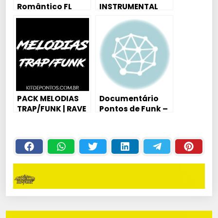
Romântico FL
INSTRUMENTAL
Studio ”Não Fala
PARA MONTAGEM
Não Pra Mim” (FLP
DOWNLOAD)
PACK MELODIAS
Documentário
TRAP/FUNK | RAVE
Pontos de Funk –
Arte do Sample