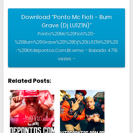
Download “Ponto Mc Fioti - Bum
Grave (Dj LU1Z1N)”
Ponto%20Mc%20Fioti%20-
%20Bum%20Grave%20%28Dj%20LU1Z1N%29%20
-%20Kitdepontos.Com.Br.wma – Baixado 4716
vezes –
Related Posts: