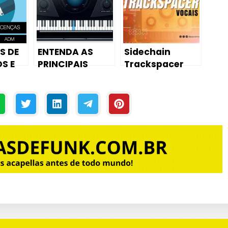
– Produção ao
Vivo no
ABLETON LIVE
S DE
ENTENDA AS
Sidechain
S E
PRINCIPAIS
Trackspacer
 PARA
FUNÇÕES DO
Vocais🔥 Vocal
US
AUTO-TUNE DE
na Frente da
FORMA SIMPLES
mix! #mixagem
#edição #trac
kspacer