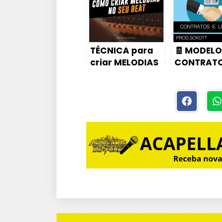
)
TÉCNICA para
🧾 MODELO
criar MELODIAS
CONTRATO
no seu BEAT
LICENÇAS
VENDER SE
BEATS 💲