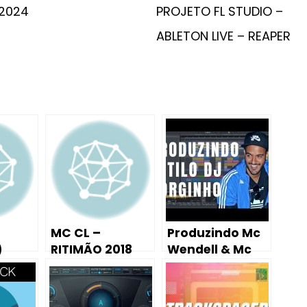
2024
PROJETO FL STUDIO –
ABLETON LIVE – REAPER
MC CL –
Produzindo Mc
)
RITIMÃO 2018
Wendell & Mc
PROD.
Renanzinho –
KITDEPONTOS
Nem Tenta 2 (Dj
Thoka ao Vivo)