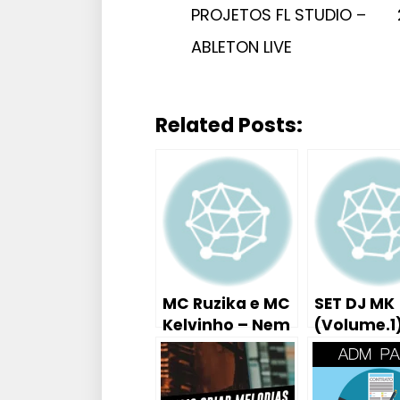
PROJETOS FL STUDIO –
ABLETON LIVE
Related Posts:
MC Ruzika e MC
SET DJ MK
Kelvinho – Nem
(Volume.1
Aí pra Nada (
Tutorial Aula
Piano / Teclado