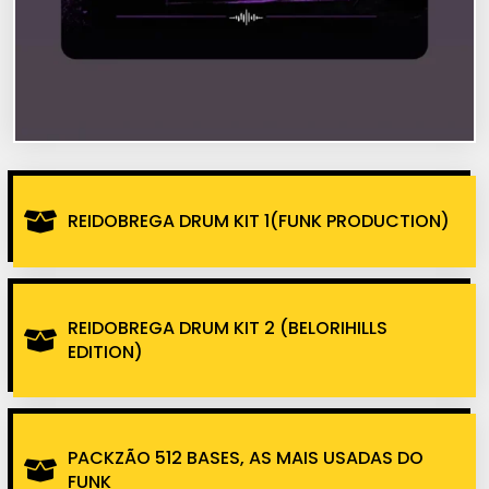
REIDOBREGA DRUM KIT 1(FUNK PRODUCTION)
REIDOBREGA DRUM KIT 2 (BELORIHILLS
EDITION)
PACKZÃO 512 BASES, AS MAIS USADAS DO
FUNK