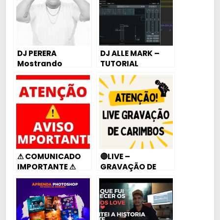
DJ PERERA
DJ ALLE MARK –
Mostrando
TUTORIAL
SEGREDO de
MASTERIZAÇÃO
AFINAÇÃO DE VOZ
SIMPLES E PRÁTICA
– Menor da VG
#2 (RUIVINHA DE
MARTE)￼
⚠ COMUNICADO
🔴LIVE –
IMPORTANTE ⚠
GRAVAÇÃO DE
CARIMBOS ENTRE
NO GRUPO