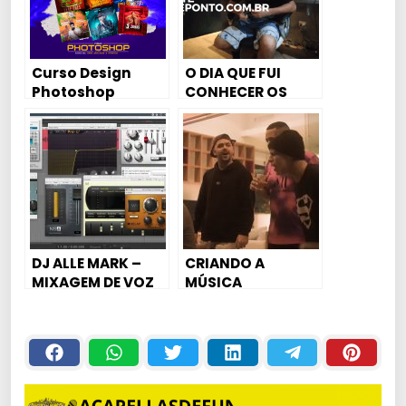
Curso Design
O DIA QUE FUI
Photoshop
CONHECER OS
STUDIOS LOVE
FUNK ❤️ , E CONTEI
A HISTORIA DO
SITE
KITDEPONTOS.CO
M.BR
DJ ALLE MARK –
CRIANDO A
MIXAGEM DE VOZ
MÚSICA
#1 (MC PAULIN DA
DANÇARINA!! –
CAPITAL)￼
CHAMA MEU NOME
DOC (EP 1)