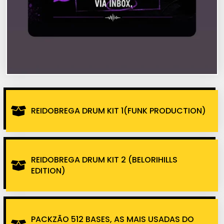
REIDOBREGA DRUM KIT 1(FUNK PRODUCTION)
REIDOBREGA DRUM KIT 2 (BELORIHILLS
EDITION)
PACKZÃO 512 BASES, AS MAIS USADAS DO