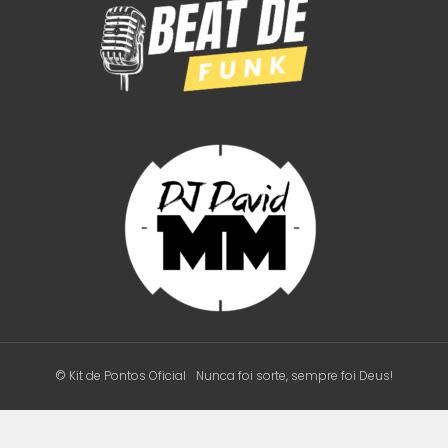
© Kit de Pontos Oficial
Nunca foi sorte, sempre foi Deus!