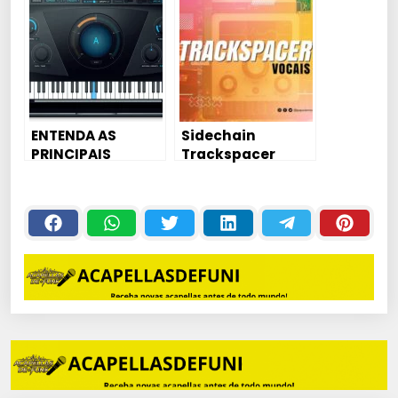
DAVID MM
VENDER SEUS
BEATS 💲
ENTENDA AS
Sidechain
PRINCIPAIS
Trackspacer
FUNÇÕES DO
Vocais🔥 Vocal na
AUTO-TUNE DE
Frente da
FORMA SIMPLES
mix! #mixagem
#edição #tracks
pacer