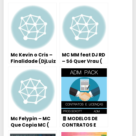
pra Nada (
Tutorial Aula
Piano / Teclado )
Mc Kevin o Cris –
MC MM feat DJ RD
Finalidade (DjLuiz
– Só Quer Vrau (
Mendes mix)
Tutorial Aula
Piano / Teclado )
Mc Felypin – MC
🧾 MODELOS DE
Que Copia MC (
CONTRATOS E
LYRIC VÍDEO ) DJ
LICENÇAS PARA