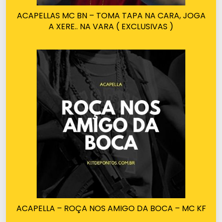
ACAPELLAS MC BN – TOMA TAPA NA CARA, JOGA
A XERE.. NA VARA ( EXCLUSIVAS )
ACAPELLA – ROÇA NOS AMIGO DA BOCA – MC KF