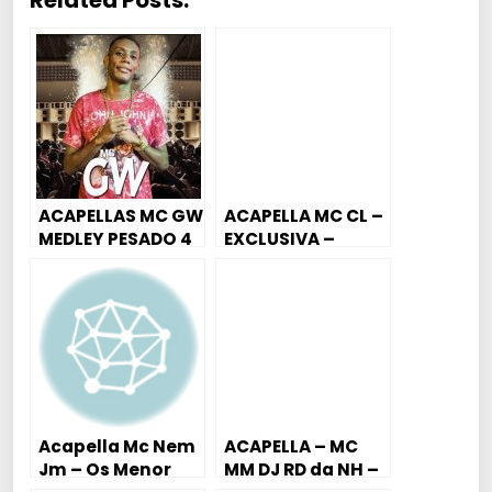
Related Posts:
ACAPELLAS MC GW
ACAPELLA MC CL –
MEDLEY PESADO 4
EXCLUSIVA –
MINUTOS
RITIMÃO 2018
Acapella Mc Nem
ACAPELLA – MC
Jm – Os Menor
MM DJ RD da NH –