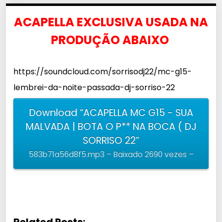
ACAPELLA EXCLUSIVA USADA NA
PRODUÇÃO ABAIXO
https://soundcloud.com/sorrisodj22/mc-g15-
lembrei-da-noite-passada-dj-sorriso-22
Download “ACAPELLA MC G15 - SUA
MALVADA | BOTA O P** NA BOCA ( DJ
SORRISO 22”
583b71a56d8f5.mp3 – Baixado 2690 vezes –