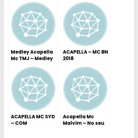
Vai Desbicando –
SÓ QUER VRAU
Ai Se Gosta Né
Medley Acapella
ACAPELLA – MC BN
Mc TMJ – Medley
2018
2018 (STUDIO DJ
AUTÊNTICO)
ACAPELLA MC SYD
Acapella Mc
– COM
Malvim – No seu
BARULHINHO DO
C…. é Vara ((
GRAVE
ACAPELLA