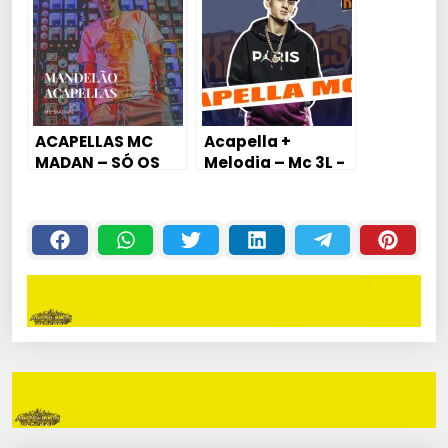
ACAPELLAS MC
Acapella +
MADAN – SÓ OS
Melodia – Mc 3L -
MANDELÃO HIT DE
Dj Juhzinho
FIM DE ANO 💣🔥