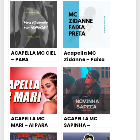
– TRAFICANTE
DO BALÃO 2020
CHIQUE (DJ FK –
NEUROTICÃO)
ACAPELLA MC CIEL
Acapella MC
– PARA
Zidanne – Faixa
MOVIMENTA ESSE
Preta
BUMBUM (MLK E
BRABOO💣)
ACAPELLA MC
ACAPELLA MC
MARI – AI PARA
SAPINHA –
AMOR, EU TE AMEI –
NOVINHA SAPECA
FAVELA BEAT 🚀