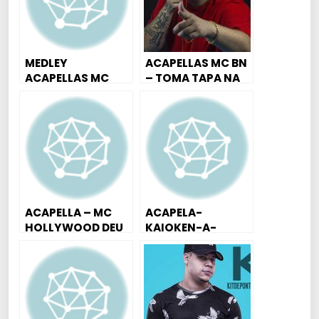
MEDLEY
ACAPELLAS MC BN
ACAPELLAS MC
– TOMA TAPA NA
DHADA 2018 –
CARA, JOGA A
REVELAÇÃO DO
XERE.. NA VARA (
FUNK [ 13 MIN. DE
EXCLUSIVAS )
ACAPELLAS]
ACAPELLA – MC
ACAPELA-
HOLLYWOOD DEU
KAIOKEN-A-
PT 2019
MILHÃO