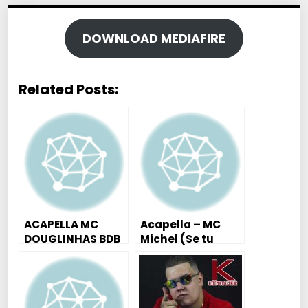
DOWNLOAD MEDIAFIRE
Related Posts:
ACAPELLA MC
Acapella – MC
DOUGLINHAS BDB
Michel (Se tu
– MEDLEY
Vacilar)
AVANÇADO 2018 (
NEUTRO )