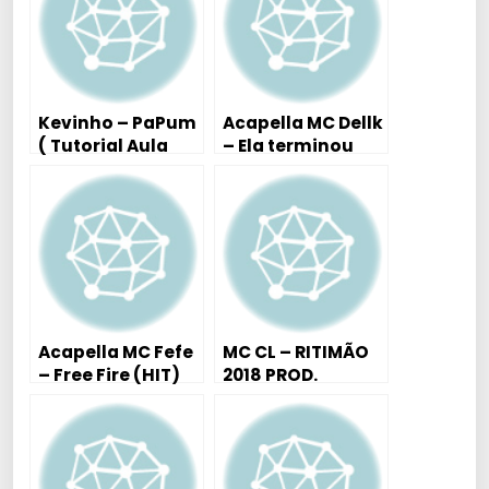
Kevinho – PaPum
Acapella MC Dellk
( Tutorial Aula
– Ela terminou
Piano / Teclado )
Comigo
Acapella MC Fefe
MC CL – RITIMÃO
– Free Fire (HIT)
2018 PROD.
DJ Kelvinho
KITDEPONTOS
Patatáh #2K18