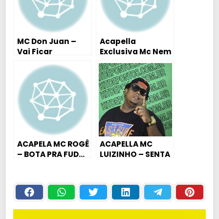
MC Don Juan –
Acapella
Vai Ficar
Exclusiva Mc Nem
Querendo – Dj
Jm – Parara Tum
David MM ( Áudio
Tum
Oficial )
ACAPELA MC ROGÊ
ACAPELLA MC
– BOTA PRA FUD…
LUIZINHO – SENTA
XERE.. ( DESCE
COM A THECA NA
DESCE XERE… )
GLOCK DE PENTÃO