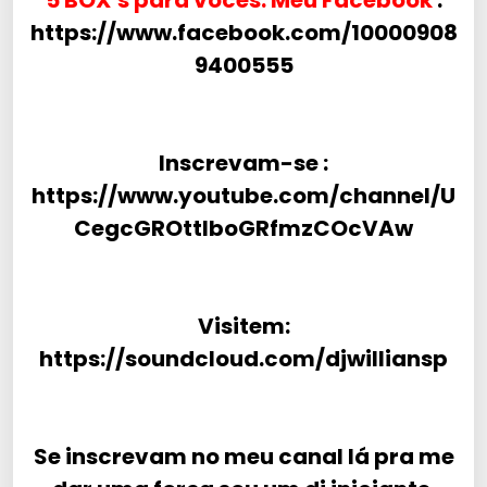
5 BOX’s para vocês. Meu Facebook
:
https://www.facebook.com/10000908
9400555
Inscrevam-se :
https://www.youtube.com/channel/U
CegcGROttlboGRfmzCOcVAw
Visitem:
https://soundcloud.com/djwilliansp
Se inscrevam no meu canal lá pra me