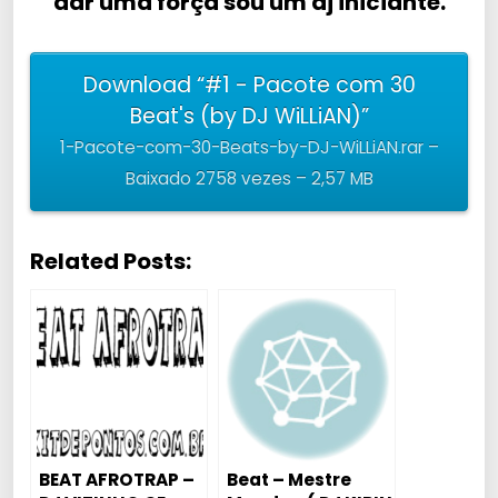
dar uma força sou um dj iniciante.
Download “#1 - Pacote com 30
Beat's (by DJ WiLLiAN)”
1-Pacote-com-30-Beats-by-DJ-WiLLiAN.rar –
Baixado 2758 vezes – 2,57 MB
Related Posts:
BEAT AFROTRAP –
Beat – Mestre