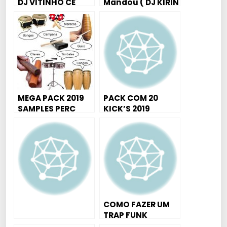
DJ VITINHO CE
Mandou ( DJ KIRIN
)
MEGA PACK 2019
PACK COM 20
SAMPLES PERC
KICK’S 2019
INDIANOS ( 228
SAMPLES DE ALTA
QUALIDADE )
COMO FAZER UM
TRAP FUNK
PESADÃO