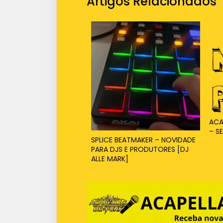
Artigos Relacionados
ACA
– S
SPLICE BEATMAKER – NOVIDADE
PARA DJS E PRODUTORES [DJ
ALLE MARK]