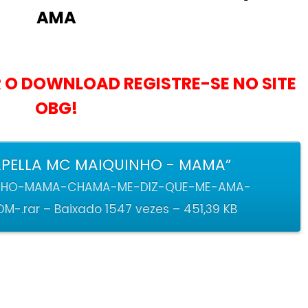
AMA
 O DOWNLOAD REGISTRE-SE NO SITE
OBG!
PELLA MC MAIQUINHO - MAMA”
NHO-MAMA-CHAMA-ME-DIZ-QUE-ME-AMA-
-.rar – Baixado 1547 vezes – 451,39 KB