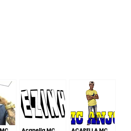
 MC
Acapella MC
ACAPELLA MC