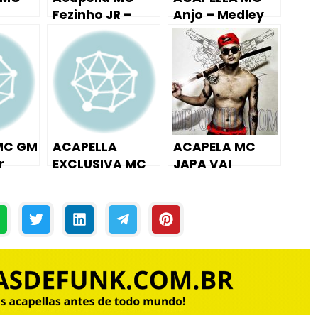
Fezinho JR –
Anjo – Medley
oga o
Novinha
pra DZ17
k Do
Saliente ?
er
a,
pa no
?
MC GM
ACAPELLA
ACAPELA MC
r
EXCLUSIVA MC
JAPA VAI
17 (
RP DO GRAJAÚ –
CREMOSA ((
FREQUENTEMENT
EXCLUSIVA DJ
E
LOIRAOH ))