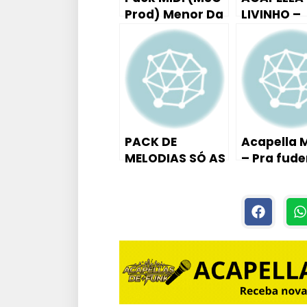
Prod) Menor Da
LIVINHO –
VG, Don Juan,
MEDLEY ,J
Juninho JR, Davi
Botico, Pp
e MC Livinho??
Mal, Mulh
Kama Sutr
Taca a Po
Pai Etc… ?
PACK DE
Acapella 
MELODIAS SÓ AS
– Pra fude
MELHORES
Comigo 20
TODAS EM MIDI
SamyDj )
EDITÁVEIS