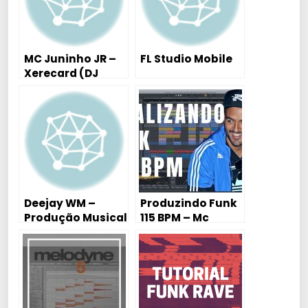
MC Juninho JR –
FL Studio Mobile
Xerecard (DJ
Diego Ferreira)
Lançamento 2016
Deejay WM –
Produzindo Funk
Produção Musical
115 BPM – Mc
– Edição , Criando
Robinho –
Beat – Funk
PRODUÇÃO
COMPLETA (VÍDEO
FODA VARIAS
DICAS DE
PRODUÇÃO)