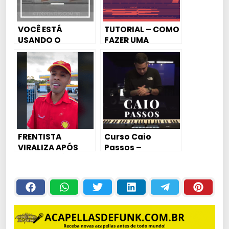
VOCÊ ESTÁ
TUTORIAL – COMO
USANDO O
FAZER UMA
MELODYNE 5
ENTRADA DE FUNK
ERRADO | CHEGA
RAVE 🎹
DE PERDER TEMPO E
AFINAR MAL 💣
FRENTISTA
Curso Caio
VIRALIZA APÓS
Passos –
CANTAR MÚSICA
Harmonia e Seus
QUE O TOGURO
Segredos
USA