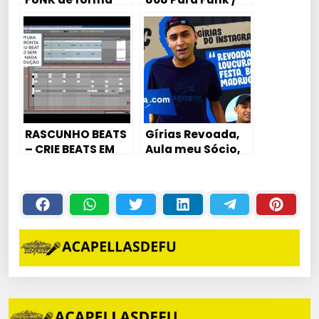
PROFISSIONAL
Trap No Serum
começando DO
(Com Preset Para
ZERO
Download)
RASCUNHO BEATS
Gírias Revoada,
– CRIE BEATS EM
Aula meu Sócio,
MINUTOS MESMO
Salseiro Veinho,
SEM SABER NADA
MC VK explica o
DE PRODUÇÃO
que é?
(KondZilla.com)