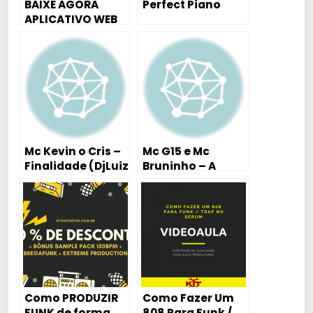
BAIXE AGORA
Perfect Piano
APLICATIVO WEB
RADIO FAMÍLIA
FUNK
Mc Kevin o Cris –
Mc G15 e Mc
Finalidade (DjLuiz
Bruninho – A
Mendes mix)
Distância ta
Maltratando (
Tutorial Aula
Piano / Teclado )
Como PRODUZIR
Como Fazer Um
FUNK de forma
808 Para Funk /