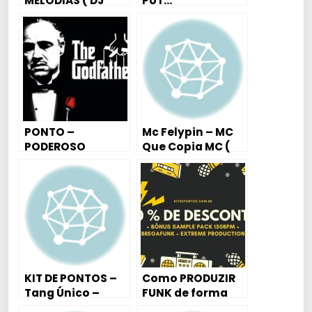
MELODIAS ( DJ
PUT…
MAGRELO ) MC
RODOLFINHO, MC
DUDU, MC LON, MC
PEDRINHO, MC
PIKACHU, MC
JHEY, MC DELANO
ETC….
PONTO –
Mc Felypin – MC
PODEROSO
Que Copia MC (
CHEFÃO (VRS
LYRIC VÍDEO ) DJ
VIOLÃO)
DAVID MM
KIT DE PONTOS –
Como PRODUZIR
Tang Único –
FUNK de forma
Natal Edit. Trap –
PROFISSIONAL