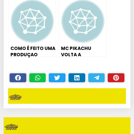
( Montagem Ao
começando DO
Vivo na MPC
ZERO
Studio )
COMO É FEITO UMA
MC PIKACHU
PRODUÇAO
VOLTA A
MUSICAL *DJ GU
PROVOCAR TRETA
SP*
E TICOLÉ VAI
LANÇAR
”PASSINHO DO
COCO” +
NOVIDADES