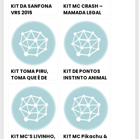
KIT DA SANFONA
KIT MC CRASH –
VRS 2015
MAMADA LEGAL
KIT TOMA PIRU,
KIT DE PONTOS
TOMA QUE É DE
INSTINTO ANIMAL
GRAÇA
2015
KIT MC’S LIVINHO,
KIT MC Pikachu &