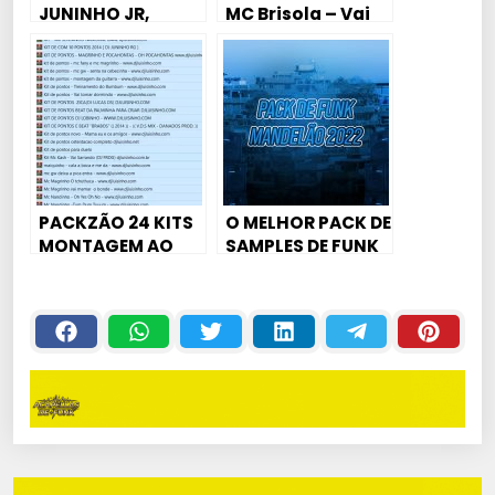
JUNINHO JR,
MC Brisola – Vai
BELLET
Porra Senta Sua
Gostosa – DJ
Danilo Barton
PACKZÃO 24 KITS
O MELHOR PACK DE
MONTAGEM AO
SAMPLES DE FUNK
VIVO DAS ANTIGA
MANDELÃO 2022
[BEATS,
EM ALTA
ACAPELLAS ,
QUALIDADE –
PONTOS]
DOWNLOAD
GRÁTIS