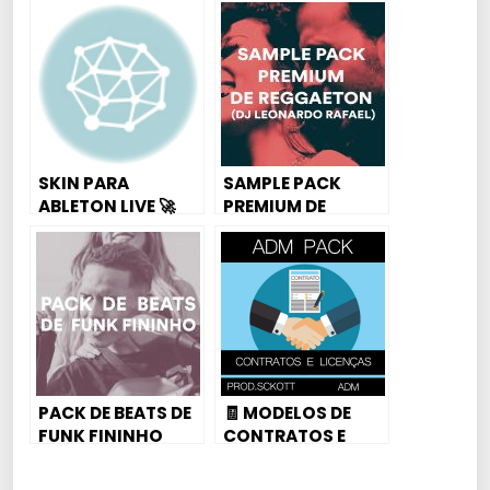
SKIN PARA
SAMPLE PACK
ABLETON LIVE 🚀
PREMIUM DE
REGGAETON (DJ
LEONARDO
RAFAEL)
PACK DE BEATS DE
🧾 MODELOS DE
FUNK FININHO
CONTRATOS E
ESTILO DJ WESLEY
LICENÇAS PARA
GONZAGA E MC
VENDER SEUS