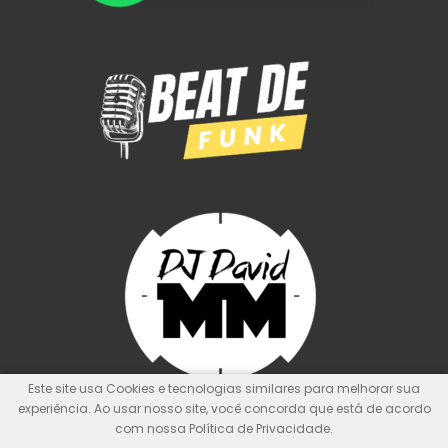
Este site usa Cookies e tecnologias similares para melhorar sua
experiência. Ao usar nosso site, você concorda que está de acordo
com nossa Política de Privacidade.
© Kit de Pontos Oficial
Nunca foi sorte, sempre foi Deus!