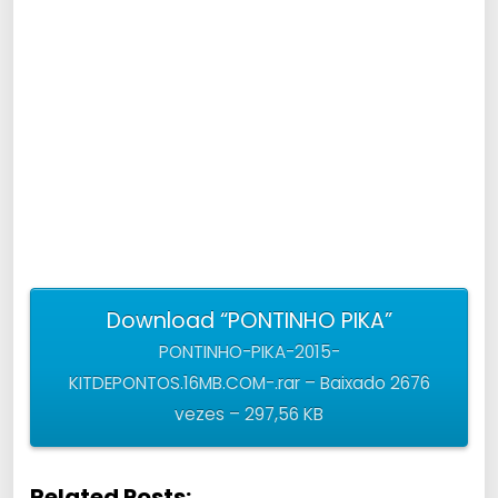
Download “PONTINHO PIKA”
PONTINHO-PIKA-2015-
KITDEPONTOS.16MB.COM-.rar – Baixado 2676
vezes – 297,56 KB
Related Posts: