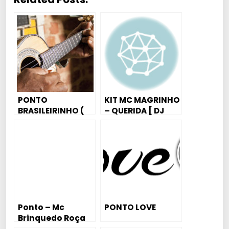
PONTO
KIT MC MAGRINHO
BRASILEIRINHO (
– QUERIDA [ DJ
SEM CORTE 130
BRUNINHO ]
BPM )
Ponto – Mc
PONTO LOVE
Brinquedo Roça
(Original)