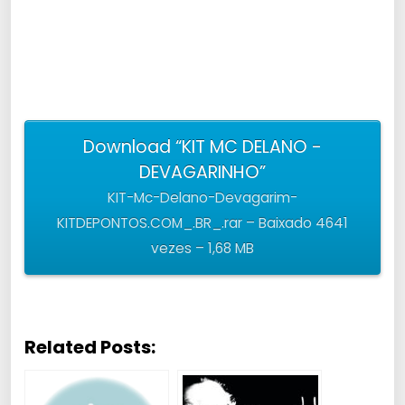
Download “KIT MC DELANO -
DEVAGARINHO”
KIT-Mc-Delano-Devagarim-
KITDEPONTOS.COM_.BR_.rar – Baixado 4641
vezes – 1,68 MB
Related Posts: