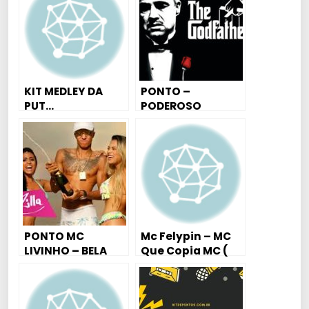
KIT MEDLEY DA
PONTO –
PUT…
PODEROSO
CHEFÃO (VRS
VIOLÃO)
PONTO MC
Mc Felypin – MC
LIVINHO – BELA
Que Copia MC (
ROSA ( EXCLUSIVO
LYRIC VÍDEO ) DJ
)
DAVID MM