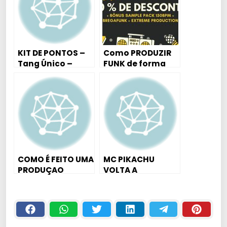
KIT DE PONTOS –
Como PRODUZIR
Tang Único –
FUNK de forma
Natal Edit. Trap –
PROFISSIONAL
( Montagem Ao
começando DO
Vivo na MPC
ZERO
Studio )
COMO É FEITO UMA
MC PIKACHU
PRODUÇAO
VOLTA A
MUSICAL *DJ GU
PROVOCAR TRETA
SP*
E TICOLÉ VAI
LANÇAR
”PASSINHO DO
COCO” +