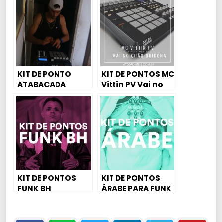
THOMAS DF )
Ewerton MPC]
KIT DE PONTO
KIT DE PONTOS MC
ATABACADA
Vittin PV Vai no
MACUMBA 150-
Chão Doidona
BPM DJ NATHANIEL
KIT DE PONTOS
KIT DE PONTOS
FUNK BH
ÁRABE PARA FUNK
MANDELÃO, FUNK
RAVE, MAGRÃO E
AGRESSIVO