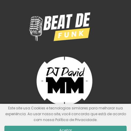
Este site usa Cookies e tecnologias similares para melhorar sua
experiência. Ao usar nosso site, você concorda que está de acordo
com nossa Política de Privacidade.
© Kit de Pontos Oficial
Nunca foi sorte, sempre foi Deus!
Aceitar