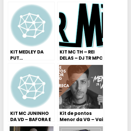
KIT MEDLEY DA
KIT MC TH – REI
PUT…
DELAS – DJ TR MPC
KIT MC JUNINHO
Kit de pontos
DA VD – BAFORA E
Menor da VG – Vai
MAMA ( DJ
perereca [Dj