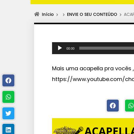
Início
ENVIE O SEU CONTEÚDO
ACAP
T
00:00
o
c
Mais uma acapella pra vocês 
a
https://www.youtube.com/ch
d
o
r
d
e
á