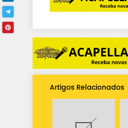
u
d
i
o
Artigos Relacionados