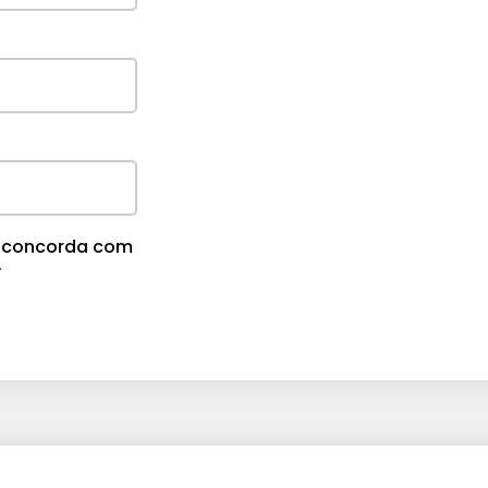
u
m
e
.
cê concorda com
.