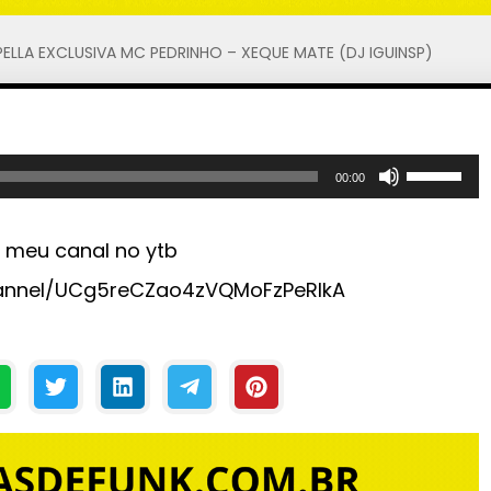
ELLA EXCLUSIVA MC PEDRINHO – XEQUE MATE (DJ IGUINSP)
U
00:00
s
e
, meu canal no ytb
a
annel/UCg5reCZao4zVQMoFzPeRlkA
s
s
e
t
a
s