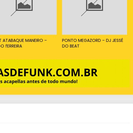
a
i
x
o
p
T ATABAQUE MANEIRO –
PONTO MEGAZORD – DJ JESSÉ
GO fERREIRA
DO BEAT
a
r
a
a
u
m
e
n
t
a