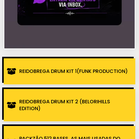
REIDOBREGA DRUM KIT 1(FUNK PRODUCTION)
REIDOBREGA DRUM KIT 2 (BELORIHILLS
EDITION)
PACKZÃO 512 BASES, AS MAIS USADAS DO