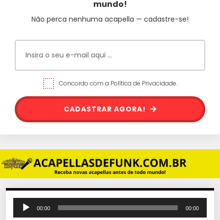
mundo!
Não perca nenhuma acapella — cadastre-se!
Concordo com a Política de Privacidade.
CADASTRAR AGORA!
T
00:00
00:00
o