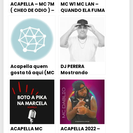
ACAPELLA – MC 7M
MC W1 MC LAN –
( CHEO DE ODIO ) –
QUANDO ELA FUMA
DJ 7M
ELA MAMA 2017
PROD.
KITDEPONTOS
Acapella quem
DJ PERERA
gosta tá aqui (MC
Mostrando
Dellk & Mc Kado)
SEGREDO de
JR PROJECT
AFINAÇÃO DE VOZ
– Menor da VG
ACAPELLA MC
ACAPELLA 2022 –