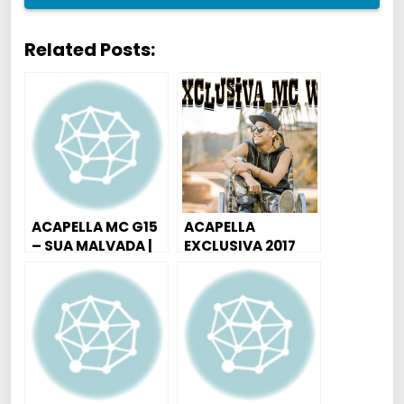
Related Posts:
ACAPELLA MC G15
ACAPELLA
– SUA MALVADA |
EXCLUSIVA 2017
BOTA O P** NA
MC W1
BOCA ( DJ
SORRISO 22 )