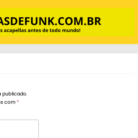
 publicado.
os com
*