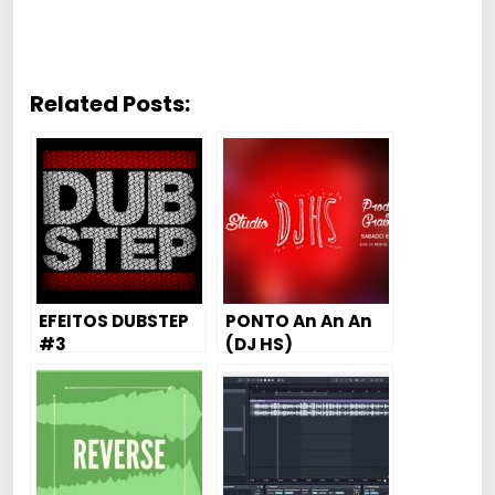
á
u
d
Related Posts:
i
o
EFEITOS DUBSTEP
PONTO An An An
#3
(DJ HS)