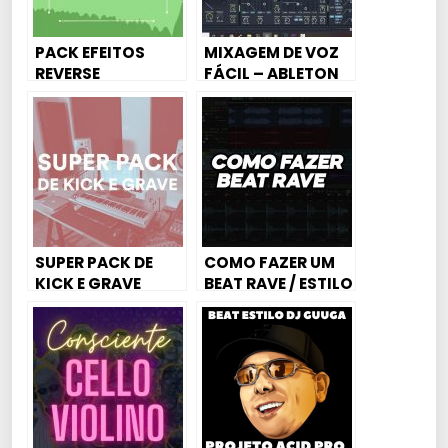
PACK EFEITOS
MIXAGEM DE VOZ
REVERSE
FÁCIL – ABLETON
LIVE – DJ THEO
SUPER PACK DE
COMO FAZER UM
KICK E GRAVE
BEAT RAVE / ESTILO
PARA FUNK
DJ GBR (ACID PRO
MANDELÃO, FUNK
7) DJ Iago Willian
RAVE, MAGRÃO E
AGRESSIVO