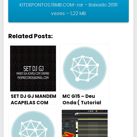
KITDEPONTOS.16MB.COM-.rar – Baixado 2091
vezes – 1,22 MB
Related Posts:
SET DJ GJ MANDEM
MC G15 – Deu
ACAPELAS COM
Onda ( Tutorial
CARIMBO DJ GJ
Aula Piano /
Teclado )