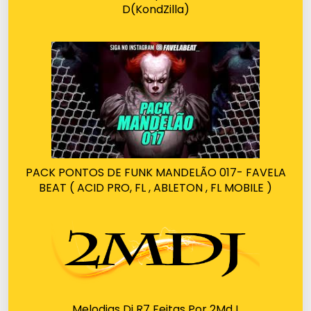
D(KondZilla)
PACK PONTOS DE FUNK MANDELÃO 017- FAVELA
BEAT ( ACID PRO, FL , ABLETON , FL MOBILE )
Melodias Dj R7 Feitas Por 2MdJ