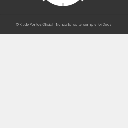
© Kit de Pontos Oficial
Nunca foi sorte, sempre foi Deus!