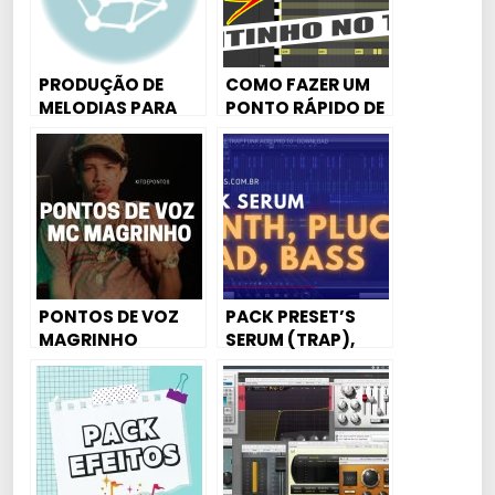
PRODUÇÃO DE
COMO FAZER UM
MELODIAS PARA
PONTO RÁPIDO DE
DJS & MCS DJ
FUNK MANDELÃO
DAVID MM
NO ABLETON LIVE 11
PONTOS DE VOZ
PACK PRESET’S
MAGRINHO
SERUM (TRAP),
Synth, Pluck,
Lead, Bass