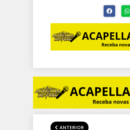
BPM –
DJNANNOO
L
ANTERIOR