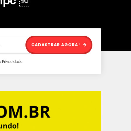
 Mpc ￼
CADASTRAR AGORA!
 Privacidade.