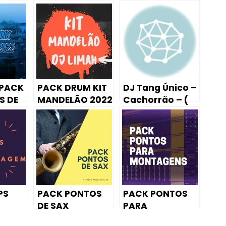
 PACK
PACK DRUM KIT
DJ Tang Único –
S DE
MANDELÃO 2022
Cachorrão – (
– DJ LIMAH 💣🔥
Montagem Ao
 2022
Vivo na MPC
Studio )
 –
D
PS
PACK PONTOS
PACK PONTOS
DE SAX
PARA
 130
MONTAGENS