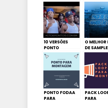
10 VERSÕES
O MELHOR
PONTO
DE SAMPLE
DANCINHA TIK
FUNK
TOK
MANDELÃO
EM ALTA
QUALIDADE
DOWNLOA
GRÁTIS
PONTO FODAA
PACK LOO
PARA
PARA
MONTAGEM #1
MONTAGEM