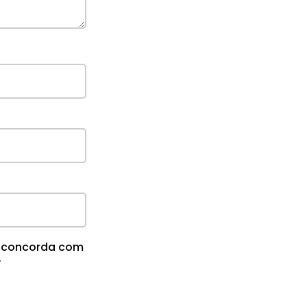
cê concorda com
.