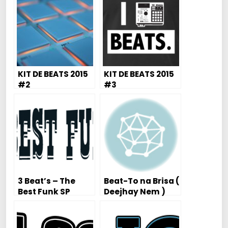
KIT DE BEATS 2015
KIT DE BEATS 2015
#2
#3
3 Beat’s – The
Beat-To na Brisa (
Best Funk SP
Deejhay Nem )