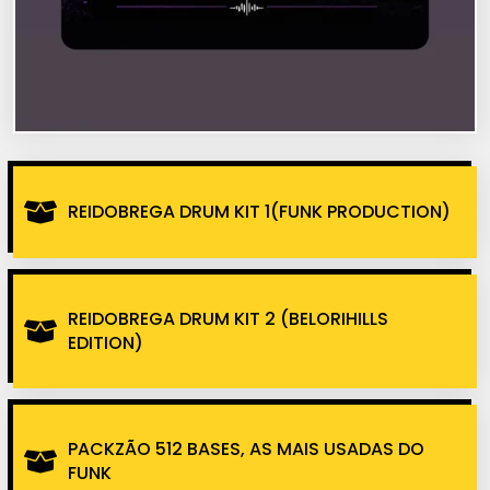
REIDOBREGA DRUM KIT 1(FUNK PRODUCTION)
REIDOBREGA DRUM KIT 2 (BELORIHILLS
EDITION)
PACKZÃO 512 BASES, AS MAIS USADAS DO
FUNK