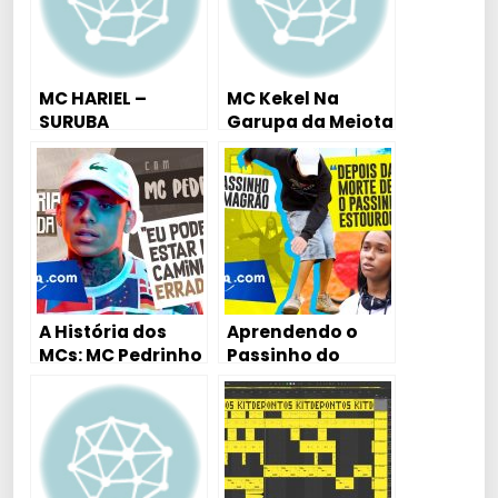
MC HARIEL –
MC Kekel Na
SURUBA
Garupa da Meiota
GENERALIZADA
PROD .dIEGO
PROD. dIEGO
fERREIRA
fERREIRA
A História dos
Aprendendo o
MCs: MC Pedrinho
Passinho do
– “A Gente Muda
Magrão, com a
a Vida das
Rainha do
Pessoas”
Magrão, o Meno
(KondZilla.com)
Saint e o Mano
Gui
(KondZilla.com)