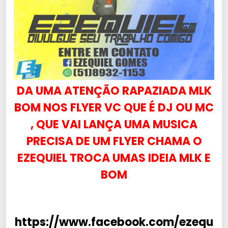
DA UMA ATENÇÃO RAPAZIADA MLK
BOM NOS FLYER VC QUE É DJ OU MC
, QUE VAI LANÇA UMA MUSICA
PRECISA DE UM FLYER CHAMA O
EZEQUIEL TROCA UMAS IDEIA MLK E
BOM
https://www.facebook.com/ezequ