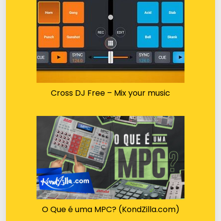
Cross DJ Free – Mix your music
O Que é uma MPC? (KondZilla.com)