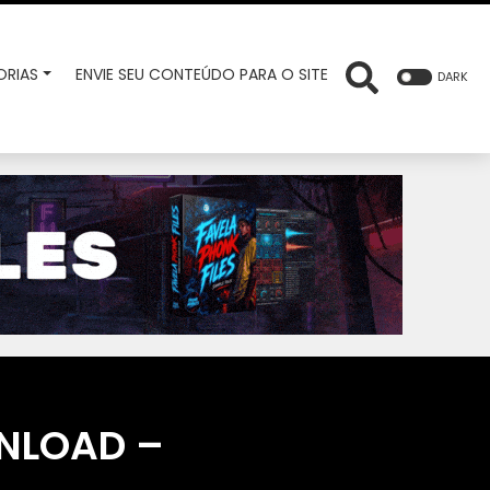
RIAS
ENVIE SEU CONTEÚDO PARA O SITE
DARK
WNLOAD –