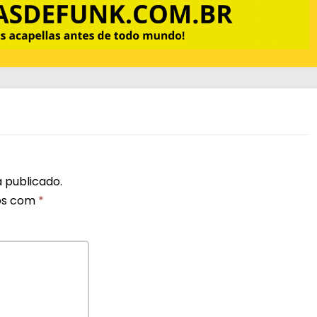
 publicado.
os com
*