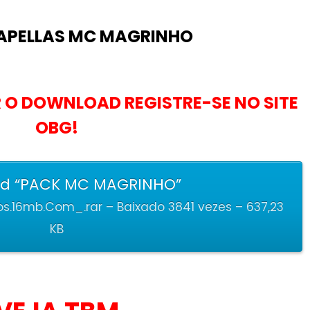
APELLAS MC MAGRINHO
 O DOWNLOAD REGISTRE-SE NO SITE
OBG!
d “PACK MC MAGRINHO”
.16mb.Com_.rar – Baixado 3841 vezes – 637,23
KB