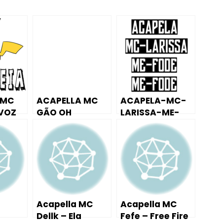
 MC
ACAPELLA MC
ACAPELA-MC-
(VOZ
GÃO OH
LARISSA-ME-
DJ
NOVINHA 2015
FODE-ME-FODE
Acapella MC
Acapella MC
Dellk – Ela
Fefe – Free Fire