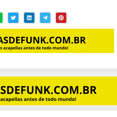
ula
terminou
(HIT) DJ
clado
Comigo
Kelvinho
Patatáh #2K18