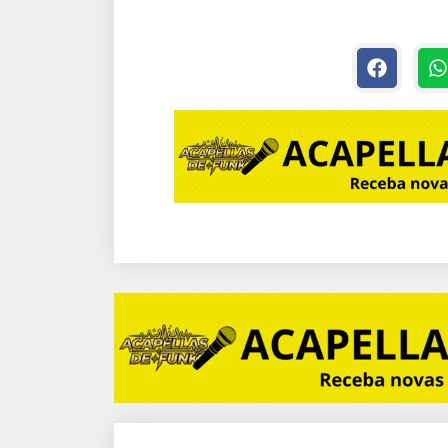
MEU-PAI [ DJ DG
Tutorial A
DE CAXIAS ]
Piano / Te
)