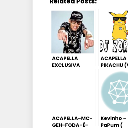
Related Posts:
ACAPELLA
ACAPELLA
EXCLUSIVA
PIKACHU 
MENOR DA VG
GROSSA) 
CANTANDO
ZOREIA
LOUCA DE BALA
ACAPELLA-MC-
Kevinho –
GEH-FODA-É-
PaPum (