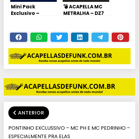
Mini Pack
💣 ACAPELLA MC
Exclusivo –
METRALHA – DZ7
Pontos de Voz –
CRACOLÂNDIA DE
Mc Pedrinho (Dj
XRC
Juhzinho)
ANTERIOR
PONTINHO EXCLUSSIVO – MC PH E MC PEDRINHO –
ESPECIALMENTE PRA ELAS