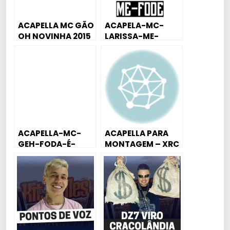
ACAPELLA MC GÃO
ACAPELA-MC-
OH NOVINHA 2015
LARISSA-ME-
FODE-ME-FODE
ACAPELLA-MC-
ACAPELLA PARA
GEH-FODA-É-
MONTAGEM – XRC
MEU-PAI [ DJ DG
DE CEROL
DE CAXIAS ]