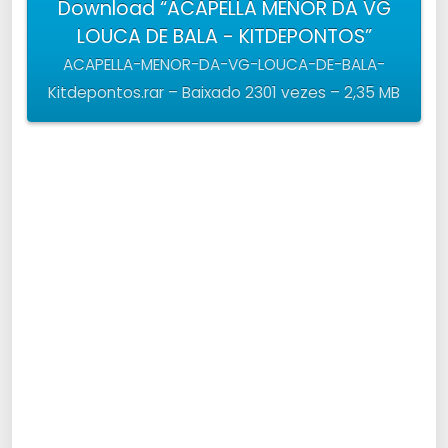
Download “ACAPELLA MENOR DA VG
LOUCA DE BALA - KITDEPONTOS”
ACAPELLA-MENOR-DA-VG-LOUCA-DE-BALA-
Kitdepontos.rar – Baixado 2301 vezes – 2,35 MB