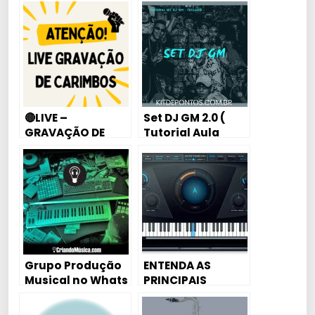
DE 50 DJS PONTA
FIRME
🔴LIVE –
Set DJ GM 2.0 (
GRAVAÇÃO DE
Tutorial Aula
CARIMBOS ENTRE
Piano / Karaokê)
NO GRUPO
Grupo Produção
ENTENDA AS
Musical no Whats
PRINCIPAIS
FUNÇÕES DO
AUTO-TUNE DE