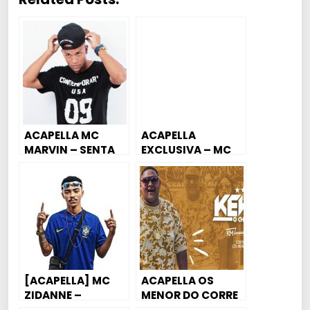
ACAPELLA MC
ACAPELLA
MARVIN – SENTA
EXCLUSIVA – MC
EM CIMA DE MIM
Brisola – Social
Maluca (Allison
Deejhay)
[ACAPELLA] MC
ACAPELLA OS
ZIDANNE –
MENOR DO CORRE
SARRADA
– KEVIN O CHRIS