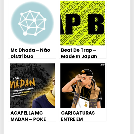
Mc Dhada – Não
Beat De Trap –
Distribuo
Made In Japan
Simpatia 2018
ACAPELLA MC
CARICATURAS
MADAN – POKE
ENTRE EM
POKE
CONTATO