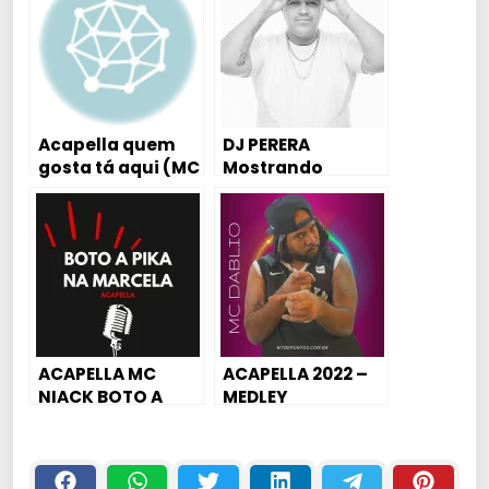
KITDEPONTOS
Acapella quem
DJ PERERA
gosta tá aqui (MC
Mostrando
Dellk & Mc Kado)
SEGREDO de
JR PROJECT
AFINAÇÃO DE VOZ
– Menor da VG
ACAPELLA MC
ACAPELLA 2022 –
NIACK BOTO A
MEDLEY
PIKA NA MARCELA
PUTASTICO – MC
DABLIO