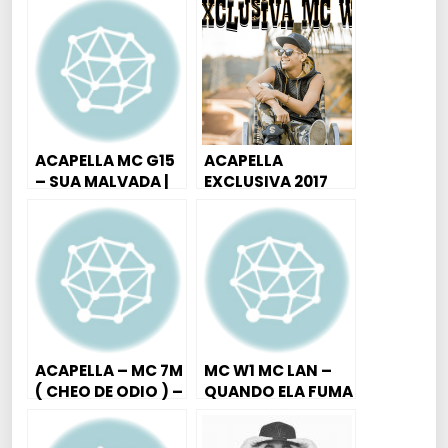
ACAPELLA MC G15
ACAPELLA
– SUA MALVADA |
EXCLUSIVA 2017
BOTA O P** NA
MC W1
BOCA ( DJ
SORRISO 22 )
ACAPELLA – MC 7M
MC W1 MC LAN –
( CHEO DE ODIO ) –
QUANDO ELA FUMA
DJ 7M
ELA MAMA 2017
PROD.