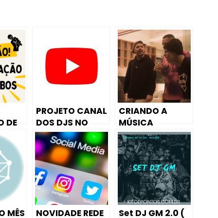
PROJETO CANAL
CRIANDO A
 DE
DOS DJS NO
MÚSICA
YOUTUBE
DANÇARINA!! –
 GRUPO
PRECISO DE 50
CHAMA MEU
DJS PONTA
NOME DOC (EP 1)
FIRME
O MÊS
NOVIDADE REDE
Set DJ GM 2.0 (