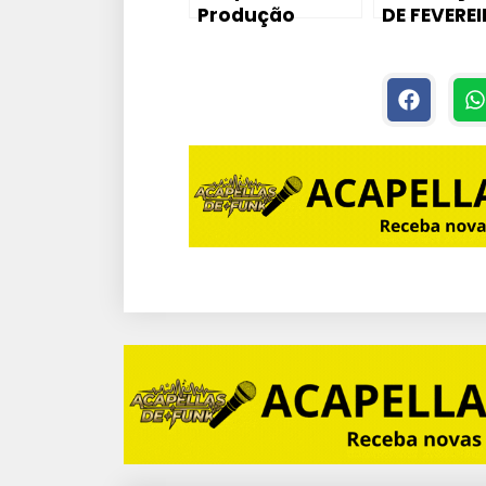
Produção
DE FEVEREI
Musical no
CURSO DE
Whats
PRODUÇÃO
SAMPLE P
BREGAFUNK