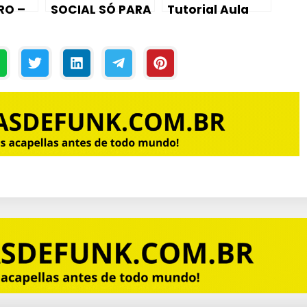
RO –
SOCIAL SÓ PARA
Tutorial Aula
DJS E
Piano /
 +
PRODUTORES
Karaokê)
ACK
 💣