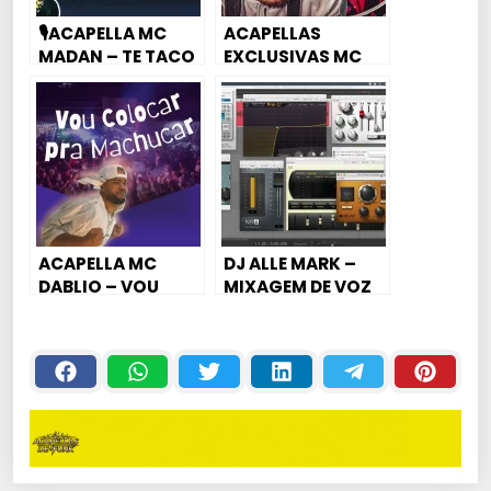
🎙ACAPELLA MC
ACAPELLAS
MADAN – TE TACO
EXCLUSIVAS MC
O SACO NO AR
PAPO – MEDLEY
CONDICIONADO
LANÇAMENTO
ACAPELLA MC
DJ ALLE MARK –
DABLIO – VOU
MIXAGEM DE VOZ
COLOCAR BEM
#1 (MC PAULIN DA
FORTE PRA
CAPITAL)￼
MACHUCAR￼