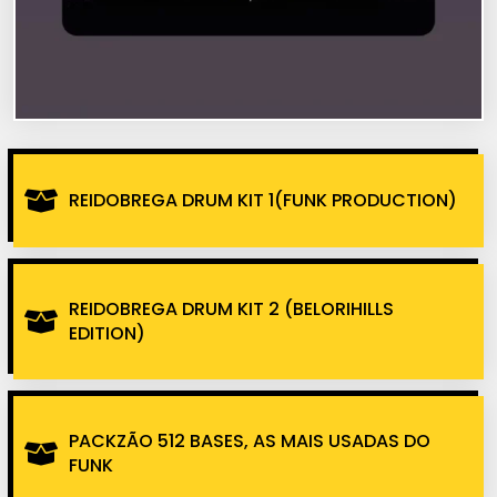
REIDOBREGA DRUM KIT 1(FUNK PRODUCTION)
REIDOBREGA DRUM KIT 2 (BELORIHILLS
EDITION)
PACKZÃO 512 BASES, AS MAIS USADAS DO
FUNK