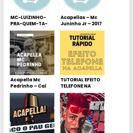
MC-LUIZINHO-
Acapellas – Mc
PRA-QUEM-TA-
Juninho Jr – 2017
VIVA-EU-DOU-É-
Varias – Para
PIROCA
Produção
Acapella Mc
TUTORIAL EFEITO
Pedrinho – Cai
TELEFONE NA
com a Buc$% (Dj
ACAPELLA
Juhzinho)