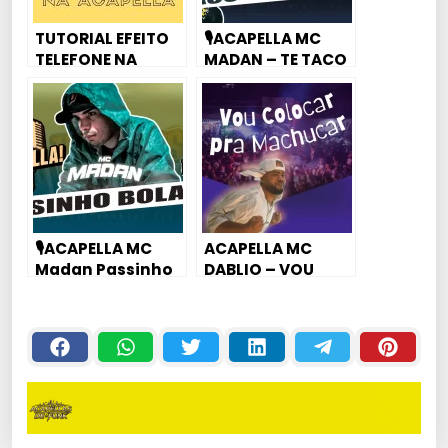
TUTORIAL EFEITO
🎙ACAPELLA MC
TELEFONE NA
MADAN – TE TACO
ACAPELLA
O SACO NO AR
CONDICIONADO
🎙ACAPELLA MC
ACAPELLA MC
Madan Passinho
DABLIO – VOU
Boladão de
COLOCAR BEM
whisky e copo na
FORTE PRA
mão
MACHUCAR￼