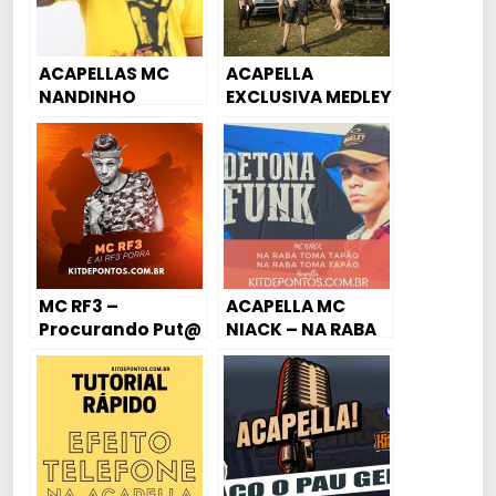
ACAPELLAS MC
ACAPELLA
NANDINHO
EXCLUSIVA MEDLEY
MEDLEY NOVAS
MC DUDU ? ?
2015 [4:00
MINUTOS]
MC RF3 –
ACAPELLA MC
Procurando Put@
NIACK – NA RABA
Voz Exclusiva
TOMA TAPÃO (DJ
2020
NELZINHO)