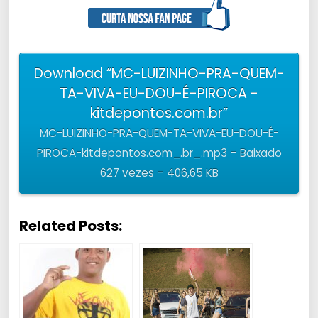
Download “MC-LUIZINHO-PRA-QUEM-
TA-VIVA-EU-DOU-É-PIROCA -
kitdepontos.com.br”
MC-LUIZINHO-PRA-QUEM-TA-VIVA-EU-DOU-É-
PIROCA-kitdepontos.com_.br_.mp3 – Baixado
627 vezes – 406,65 KB
Related Posts: