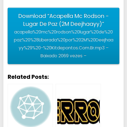
Download “Acapella Mc Rodson -
Lugar De Paz (2M Deejhaayy)”
acapella%20mc%20rodson%20lugar%20de%20
paz%20%28Liberada%20por%202M%20Deejhaa
yy%29%20-%20Kitdepontos.Com.Br.mp3 –
Baixado 2069 vezes –
Related Posts: