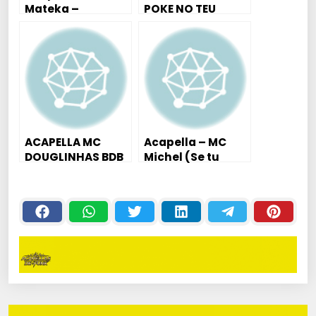
Mateka –
POKE NO TEU
Mandela Do
GRELO
Gigante de aço
2018
ACAPELLA MC
Acapella – MC
DOUGLINHAS BDB
Michel (Se tu
– MEDLEY
Vacilar)
AVANÇADO 2018 (
NEUTRO )