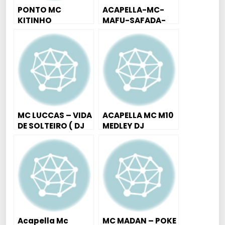
PONTO MC
ACAPELLA-MC-
KITINHO
MAFU-SAFADA-
PAPANRAMBAMBA
SAPEKA-2018
M (DJ JESSÉ DO
BEAT)
MC LUCCAS – VIDA
ACAPELLA MC M10
DE SOLTEIRO ( DJ
MEDLEY DJ
TIGO )
AUTENTICO 2018
Acapella Mc
MC MADAN – POKE