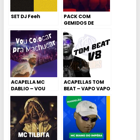
SET DJ Feeh
PACK COM
GEMIDOS DE
MULHERES PARA
FUNK MANDELÃO,
FUNK RAVE,
MAGRÃO E
AGRESSIVO
ACAPELLA MC
ACAPELLAS TOM
DABLIO – VOU
BEAT – VAPO VAPO
COLOCAR BEM
EXCLUSIVAS
FORTE PRA
MACHUCAR￼