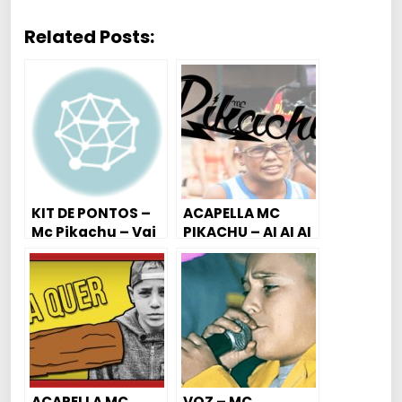
Related Posts:
KIT DE PONTOS –
ACAPELLA MC
Mc Pikachu – Vai
PIKACHU – AI AI AI
Toma ( DJ Nan )
ACAPELLA MC
VOZ – MC