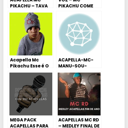
PIKACHU – TAVA
PIKACHU COME
NO FLUXO – DJ
SUA PEREREKA
JEFFINHO
(DJWALLACENK)
Acapella Mc
ACAPELLA-MC-
Pikachu Esse é O
MANU-SOU-
Clima
PROFISSIONAL
MEGA PACK
ACAPELLAS MC RD
ACAPELLAS PARA
– MEDLEY FINAL DE