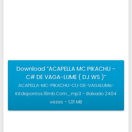
Download “ACAPELLA MC PIKACHU –
C# DE VAGA-LUME ( DJ WS )”
ACAPELLA-MC-PIKACHU-CU-DE-VAGALUMe-
Kitdepontos.16mb.Com_.mp3 – Baixado 2404
vezes – 1,01 MB