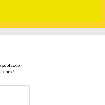
 publicado.
os com
*