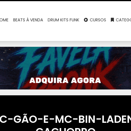
OME
BEATS À VENDA
DRUM KITS FUNK
CURSOS
CATEGO
MC-GÃO-E-MC-BIN-LADE