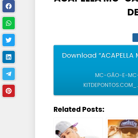
D
Download “ACAPELLA
MC-GÃO-E-MC-
KITDEPONTOS.COM_.B
Related Posts: