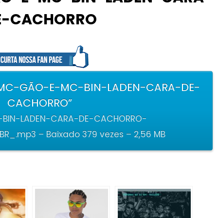
E-CACHORRO
 MC-GÃO-E-MC-BIN-LADEN-CARA-DE-
CACHORRO”
BIN-LADEN-CARA-DE-CACHORRO-
R_.mp3 – Baixado 379 vezes – 2,56 MB