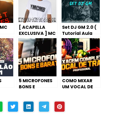
 MC
[ ACAPELLA
Set DJ GM 2.0 (
EXCLUSIVA ] MC
Tutorial Aula
 [DJ
Neguinho da VC
Piano /
– Troca de
Karaokê)
Olhares
[FODAAAA]
S
5 MICROFONES
COMO MIXAR
BONS E
UM VOCAL DE
 2021
BARATOS PARA
TRAP
MÃO
GRAVAÇÃO DE
(COMPLETO)
VOZ