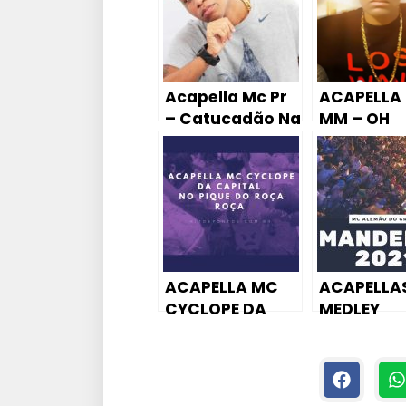
Acapella Mc Pr
ACAPELLA
– Catucadão Na
MM – OH
Tcheca [ DJ
SAPEKINHA
MENOR PR ]
2P MIX]
ACAPELLA MC
ACAPELLA
CYCLOPE DA
MEDLEY
CAPITAL – NO
MANDELÃO
PIQUE DO ROÇA
– MC ALE
ROÇA
DO GRAJA