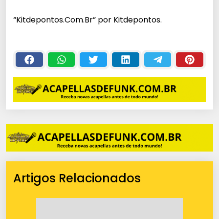
c
“Kitdepontos.Com.Br” por Kitdepontos.
a
d
o
r
d
e
á
u
d
i
o
Artigos Relacionados