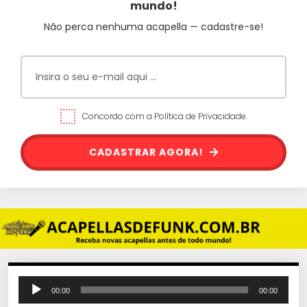
mundo!
Não perca nenhuma acapella — cadastre-se!
Concordo com a Política de Privacidade.
CADASTRAR AGORA!
T
00:00
00:00
o