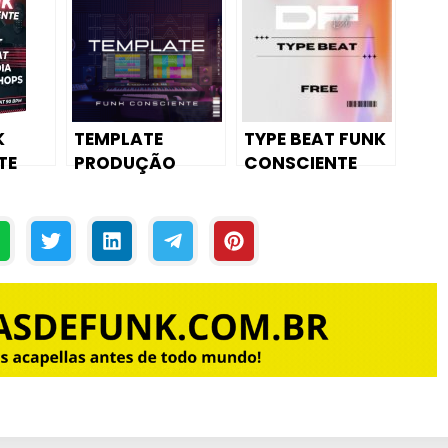
TE
ESTILO DJ PEDRO
LETON
+ DRUM KIT DE
FL
FUNK
] –
CONSCIENTE
 7]
K
TEMPLATE
TYPE BEAT FUNK
TE
PRODUÇÃO
CONSCIENTE
EAT –
FUNK
PARA MC’S
ODIA
CONSCIENTE
[FREE]
CHOPS