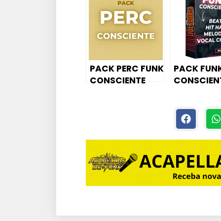
FREE
CONSCIEN
PARA [AB
LIVE 11] – [
STUDIO 20
[ACID PRO
PACK PERC FUNK
PACK FUN
CONSCIENTE
CONSCIEN
90BPM – B
HAT – MEL
– VOCAL 