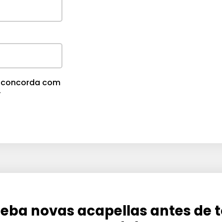
m
e
.
cê concorda com
.
eba novas acapellas antes de 