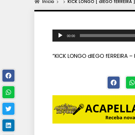
Início
KICK LONGO [ dIEGO fERREIRA 
T
00:00
o
c
“KICK LONGO dIEGO fERREIRA – 
a
d
o
r
d
e
á
u
d