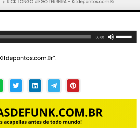
]
KICK LONGO dIEGO fERREIRA – Kitdepontos.com.Br
U
00:00
s
e
Kitdepontos.com.Br”.
a
s
s
e
t
a
s
p
a