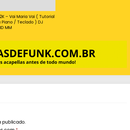
x
o
K – Vai Maria Vai ( Tutorial
 Piano / Teclado ) DJ
p
ID MM
a
r
a
a
u
m
e
n
t
a
r
 publicado.
os com
*
o