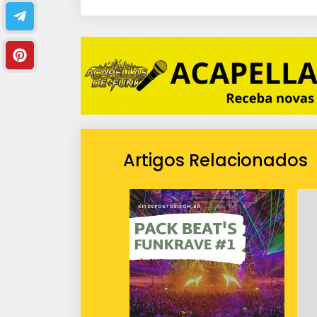
i
o
Artigos Relacionados