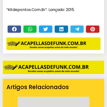
c
“Kitdepontos.Com.Br”. Lançado: 2015.
a
d
o
r
d
e
á
u
d
i
o
Artigos Relacionados