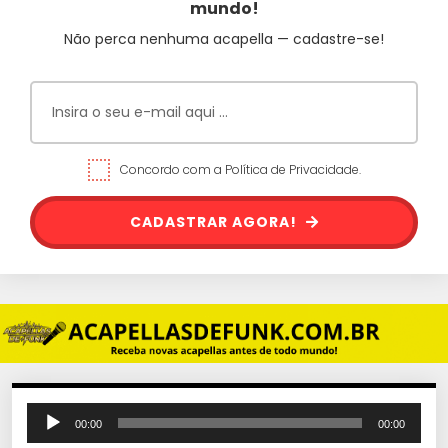
mundo!
Não perca nenhuma acapella — cadastre-se!
Concordo com a Política de Privacidade.
CADASTRAR AGORA!
T
00:00
00:00
o