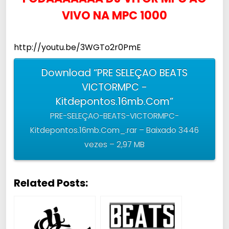
VIVO NA MPC 1000
http://youtu.be/3WGTo2r0PmE
Download “PRE SELEÇAO BEATS
VICTORMPC -
Kitdepontos.16mb.Com”
PRE-SELEÇAO-BEATS-VICTORMPC-
Kitdepontos.16mb.Com_.rar – Baixado 3446
vezes – 2,97 MB
Related Posts: