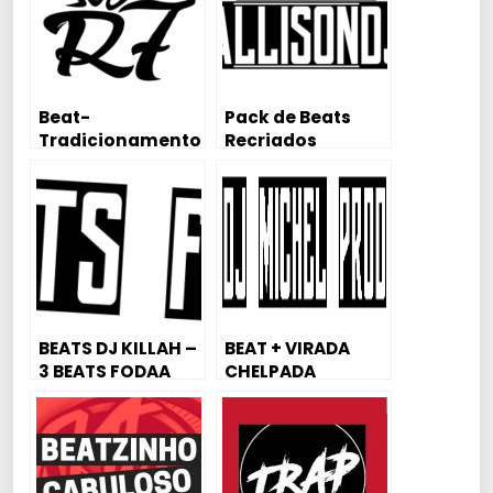
Beat-
Pack de Beats
Tradicionamento
Recriados
-DJR7
(AllisonDJ)
BEATS DJ KILLAH –
BEAT + VIRADA
3 BEATS FODAA
CHELPADA
[PESADOO] – DJ
MICHEL PROD